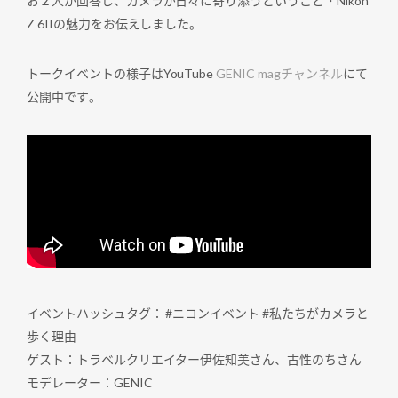
お２人が回答し、カメラが日々に寄り添うということ・Nikon
Z 6IIの魅力をお伝えしました。
トークイベントの様子は
YouTube
GENIC magチャンネル
にて
公開中です。
イベントハッシュタグ： #ニコンイベント #私たちがカメラと
歩く理由
ゲスト：トラベルクリエイター伊佐知美さん、古性のちさん
モデレーター：GENIC