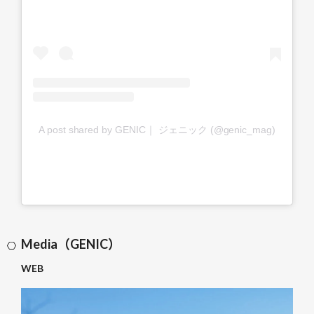
A post shared by GENIC｜ ジェニック (@genic_mag)
Media（GENIC）
WEB