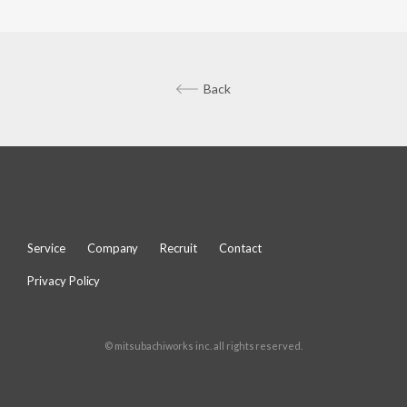
Back
Service
Company
Recruit
Contact
Privacy Policy
© mitsubachiworks inc. all rights reserved.