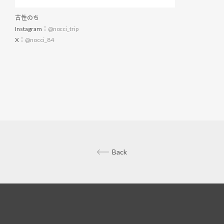
古性のち
Instagram：
@nocci_trip
X：
@nocci_84
Back