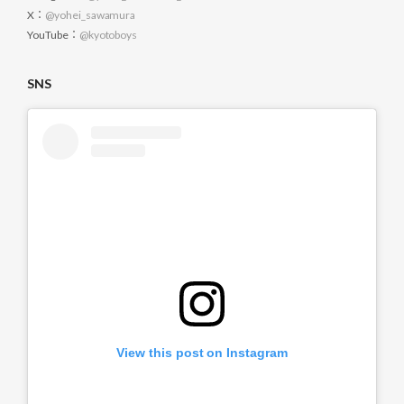
X：
@yohei_sawamura
YouTube：
@kyotoboys
SNS
View this post on Instagram