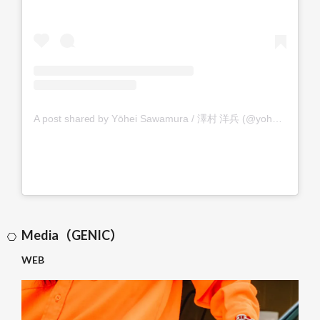
A post shared by Yōhei Sawamura / 澤村 洋兵 (@yohei_sawamura)
Media（GENIC）
WEB