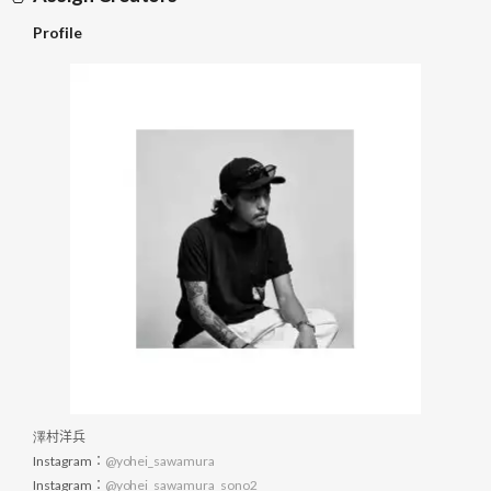
Profile
澤村洋兵
Instagram：
@yohei_sawamura
Instagram：
@yohei_sawamura_sono2