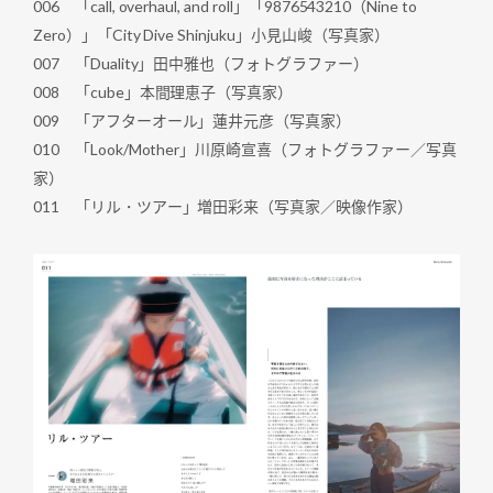
006 「call, overhaul, and roll」「9876543210（Nine to
Zero）」「City Dive Shinjuku」小見山峻（写真家）
007 「Duality」田中雅也（フォトグラファー）
008 「cube」本間理恵子（写真家）
009 「アフターオール」蓮井元彦（写真家）
010 「Look/Mother」川原崎宣喜（フォトグラファー／写真
家）
011 「リル・ツアー」増田彩来（写真家／映像作家）