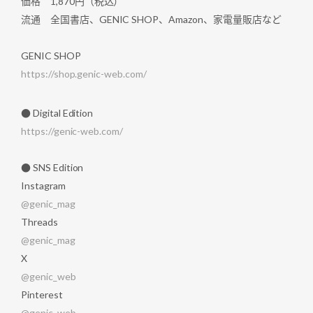
価格 1,870円（税込）
流通 全国書店、GENIC SHOP、Amazon、家電量販店など
GENIC SHOP
https://shop.genic-web.com/
● Digital Edition
https://genic-web.com/
● SNS Edition
Instagram
@genic_mag
Threads
@genic_mag
X
@genic_web
Pinterest
@genic_web