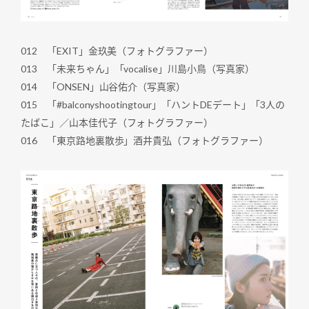
012 「EXIT」金玖美（フォトグラファー）
013 「未来ちゃん」「vocalise」川島小鳥（写真家）
014 「ONSEN」山谷佑介（写真家）
015 「#balconyshootingtour」「ハントDEデート」「3人の
たばこ」／山本佳代子（フォトグラファー）
016 「東京路地裏散歩」酒井貴弘（フォトグラファー）