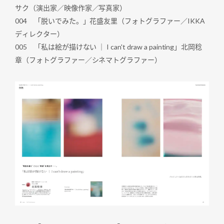
サク（演出家／映像作家／写真家）
004 「脱いでみた。」花盛友里（フォトグラファー／IKKA
ディレクター）
005 「私は絵が描けない ｜ I can't draw a painting」北岡稔
章（フォトグラファー／シネマトグラファー）