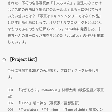
された、不朽の名作写真集「未来ちゃん」。誕生のきっかけ
は？名前の理由は？撮影時のルールは？見る人に感じてもら
いたい想いとは？ 「写真はドキュメンタリーではなく作品」
と話す川島小鳥にとって、オリジナルプロジェクトとはどん
なものであるのかを紐解く6ぺージ。2024年に発表した、未
来ちゃんのヨーロッパ旅をまとめた「vocalise」の作品も掲載
しています。
【Project List】
今号に登場する25名の表現者と、プロジェクトを紹介しま
す。
001 「ほがらかに。Melodious.」林響太朗（映像監督／写真
家）
002 「FOSS」瀧本幹也（写真家／撮影監督）
003 「Translator」「Trimming」「Time of Light」柿本ケン