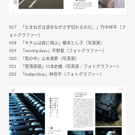
017 「たまねぎは涙をながさず切れるのだ。」竹中祥平（フ
ォトグラファー）
018 「キチムは夜に飛ぶ」橋本とし子（写真家）
019 「moving days」平野愛（フォトグラファー）
020 「雨の中」山本勇夢（写真家）
021 「堕落部屋」川本史織（写真家／フォトグラファー）
022 「indigo blue」林将平（フォトグラファー）