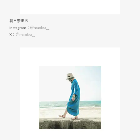
朝日奈まお
Instagram：
＠maokra__
X：
＠maokra__