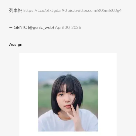
列車旅
https://t.co/pfxJgdar90
pic.twitter.com/B05miB03g4
— GENIC (@genic_web)
April 30, 2026
Assign