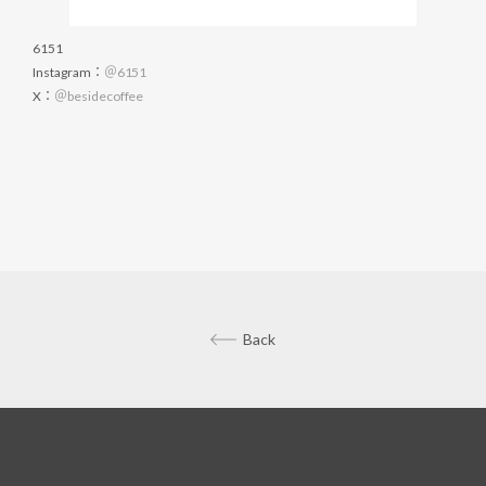
6151
Instagram：
＠6151
X：
＠besidecoffee
Back