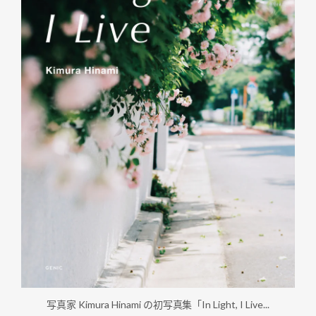
写真家 Kimura Hinami の初写真集「In Light, I Live...