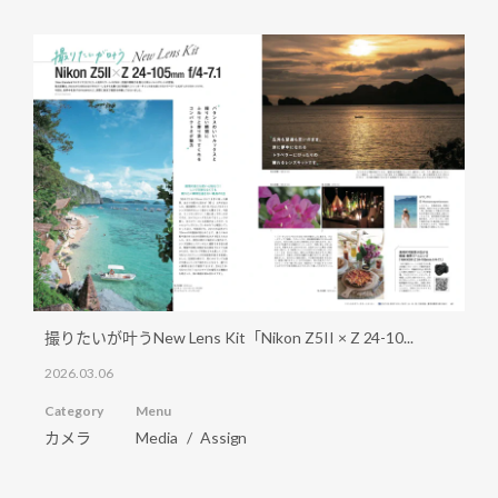
撮りたいが叶うNew Lens Kit「Nikon Z5II × Z 24-10...
2026.03.06
Category
Menu
カメラ
Media
Assign