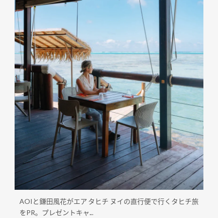
AOIと鎌田風花がエア タヒチ ヌイの直行便で行くタヒチ旅
をPR。プレゼントキャ...