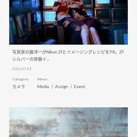
写真家の藤澤一がNikon ZfとイメージングレシピをPR。Zf
シルバーの体験イ...
2026.07.24
Category
Menu
カメラ
Media
Assign
Event